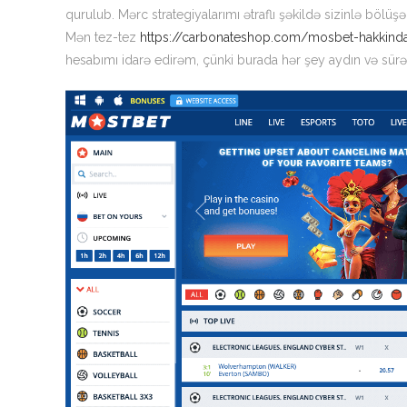
qurulub. Mərc strategiyalarımı ətraflı şəkildə sizinlə böl
Mən tez-tez
https://carbonateshop.com/mosbet-hakkin
hesabımı idarə edirəm, çünki burada hər şey aydın və sürətl