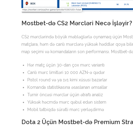
Mostbet-də CS2 Mərcləri Necə İşləyir?
CS2 mərclərində böyük məbləğlərlə oynamaq üçün Mostbet-
matçlara, həm də canlı mərclərə yüksək həddlər qoya bili
map seçimi və komandaların son performansı. Mostbet-də
Hər matç üçün 30-dan çox mərc variantı
Canlı mərc limitləri 10 000 AZN-ə qədər
Pistol round və ya 1v1 kimi xüsusi bazarlar
Komanda statistikasına əsaslanan əmsallar
Turnir öncəsi mərclər üçün ətraflı analiz
Yüksək həcmdə mərc qəbul edən sistem
Mobil tətbiqdə sürətli mərc yerləşdirmə
Dota 2 Üçün Mostbet-də Premium Stra