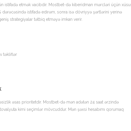
 istifadə etmək vacibdir. Mostbet-də kiberidman mərcləri üçün xüsu
 dərəcəsində istifadə edirəm, sonra isə dövriyyə şərtlərini yerinə
eniş strategiyalar tətbiq etməyə imkan verir.
təkliflər
k
sizlik əsas prioritetdir. Mostbet-də mən adətən 24 saat ərzində
 kriptovalyuta kimi seçimlər mövcuddur. Mən şəxsi hesabımı qorumaq