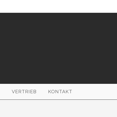
F
VERTRIEB
KONTAKT