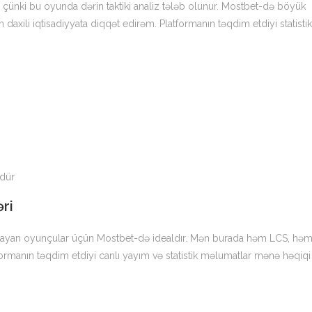
 çünki bu oyunda dərin taktiki analiz tələb olunur. Mostbet-də böyük
xili iqtisadiyyata diqqət edirəm. Platformanın təqdim etdiyi statisti
ndür
ri
ayan oyunçular üçün Mostbet-də idealdır. Mən burada həm LCS, hə
rmanın təqdim etdiyi canlı yayım və statistik məlumatlar mənə həqiqi