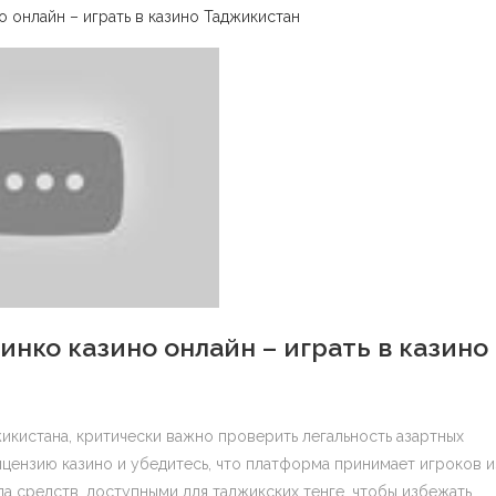
 онлайн – играть в казино Таджикистан
инко казино онлайн – играть в казино
икистана, критически важно проверить легальность азартных
ицензию казино и убедитесь, что платформа принимает игроков и
а средств, доступными для таджикских тенге, чтобы избежать