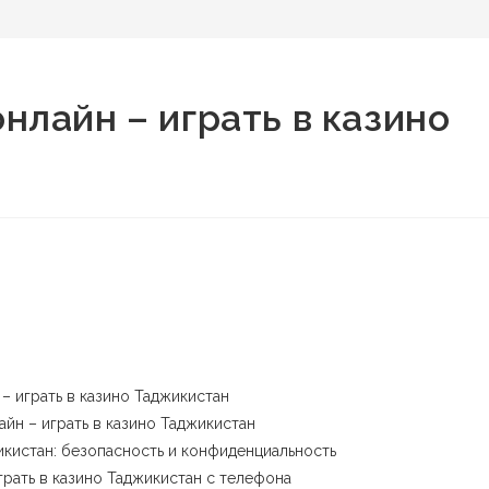
онлайн – играть в казино
– играть в казино Таджикистан
йн – играть в казино Таджикистан
жикистан: безопасность и конфиденциальность
грать в казино Таджикистан с телефона