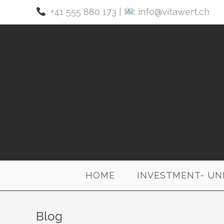
Zum
: +41 555 880 173 |
: info@vitawert.ch
Inhalt
springen
HOME
INVESTMENT- U
Blog