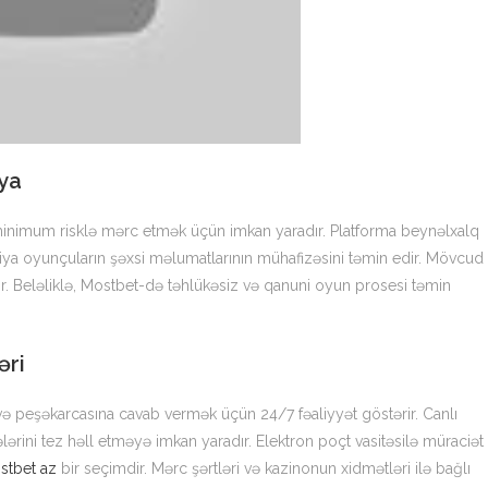
iya
 minimum risklə mərc etmək üçün imkan yaradır. Platforma beynəlxalq
enziya oyunçuların şəxsi məlumatlarının mühafizəsini təmin edir. Mövcud
ir. Beləliklə, Mostbet-də təhlükəsiz və qanuni oyun prosesi təmin
əri
 və peşəkarcasına cavab vermək üçün 24/7 fəaliyyət göstərir. Canlı
rini tez həll etməyə imkan yaradır. Elektron poçt vasitəsilə müraciət
stbet az
bir seçimdir. Mərc şərtləri və kazinonun xidmətləri ilə bağlı