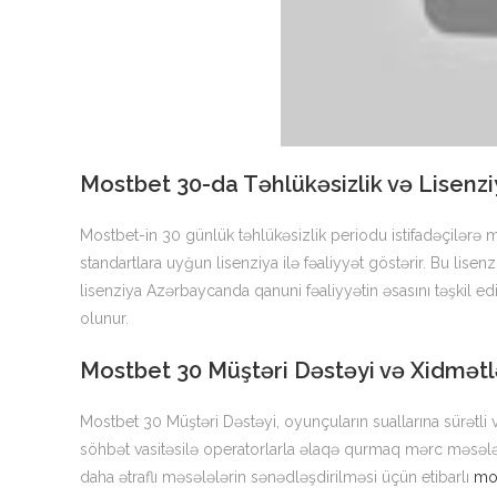
Mostbet 30-da Təhlükəsizlik və Lisenz
Mostbet-in 30 günlük təhlükəsizlik periodu istifadəçilərə
standartlara uyğun lisenziya ilə fəaliyyət göstərir. Bu lis
lisenziya Azərbaycanda qanuni fəaliyyətin əsasını təşkil ed
olunur.
Mostbet 30 Müştəri Dəstəyi və Xidmətl
Mostbet 30 Müştəri Dəstəyi, oyunçuların suallarına sürətli
söhbət vasitəsilə operatorlarla əlaqə qurmaq mərc məsələlə
daha ətraflı məsələlərin sənədləşdirilməsi üçün etibarlı
mo