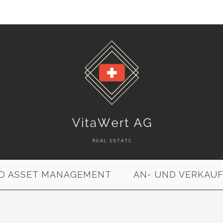
ND ASSET MANAGEMENT
AN- UND VERKAU