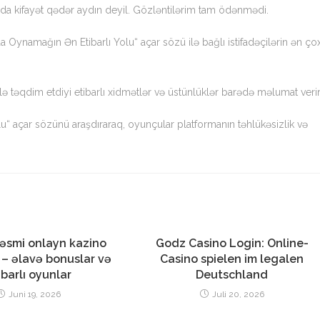
 kifayət qədər aydın deyil. Gözləntilərim tam ödənmədi.
Oynamağın Ən Etibarlı Yolu“ açar sözü ilə bağlı istifadəçilərin ən ço
lə təqdim etdiyi etibarlı xidmətlər və üstünlüklər barədə məlumat verir
“ açar sözünü araşdıraraq, oyunçular platformanın təhlükəsizlik və
əsmi onlayn kazino
Godz Casino Login: Online-
– əlavə bonuslar və
Casino spielen im legalen
ibarlı oyunlar
Deutschland
Juni 19, 2026
Juli 20, 2026