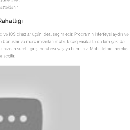
şdirə bilər.
əstəklənir.
ahatlığı
 və iOS cihazlar üçün ideal seçim edir. Proqramın interfeysi aydın və
və bonuslar və mərc imkanları mobil tətbiq vasitəsilə də tam şəkildə
ızdan sürətli giriş təcrübəsi yaşaya bilərsiniz. Mobil tətbiq, hərəkət
 seçilir.